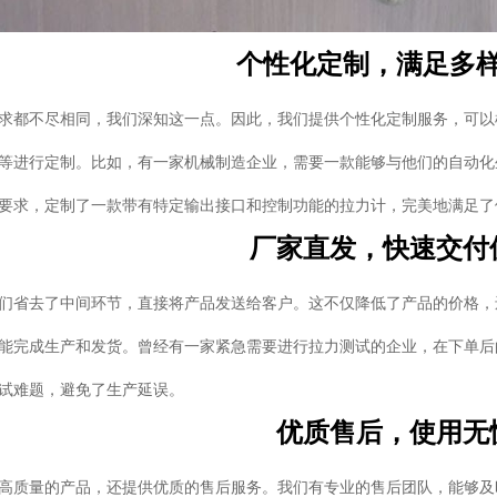
个性化定制，满足多
求都不尽相同，我们深知这一点。因此，我们提供个性化定制服务，可以
等进行定制。比如，有一家机械制造企业，需要一款能够与他们的自动化生
要求，定制了一款带有特定输出接口和控制功能的拉力计，完美地满足了
厂家直发，快速交付
们省去了中间环节，直接将产品发送给客户。这不仅降低了产品的价格，
能完成生产和发货。曾经有一家紧急需要进行拉力测试的企业，在下单后的
试难题，避免了生产延误。
优质售后，使用无
高质量的产品，还提供优质的售后服务。我们有专业的售后团队，能够及