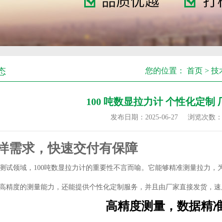
态
您的位置：
首页
>
技
100 吨数显拉力计 个性化定制 
发布日期：2025-06-27
浏览次数
样需求，快速交付有保障
测试领域，100吨数显拉力计的重要性不言而喻。它能够精准测量拉力，
高精度的测量能力，还能提供个性化定制服务，并且由厂家直接发货，速
高精度测量，数据精