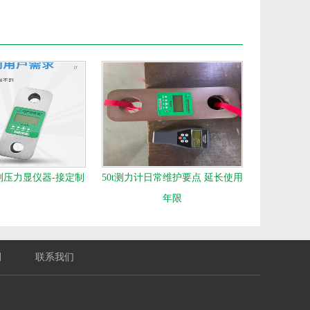
测压力显仪器-接定制
50t测力计日常维护要点 延长使用
年限
例
联系我们