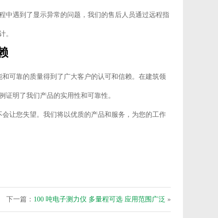
程中遇到了显示异常的问题，我们的售后人员通过远程指
计。
赖
能和可靠的质量得到了广大客户的认可和信赖。在建筑领
例证明了我们产品的实用性和可靠性。
不会让您失望。我们将以优质的产品和服务，为您的工作
下一篇：
100 吨电子测力仪 多量程可选 应用范围广泛
»