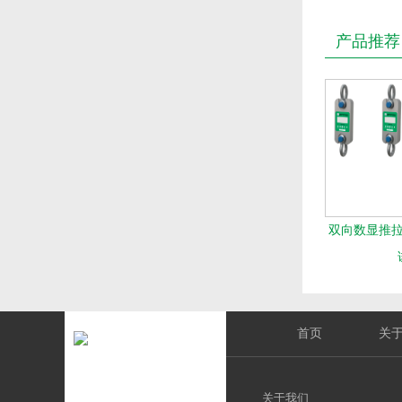
产品推荐
双向数显推拉力
首页
关
关于我们