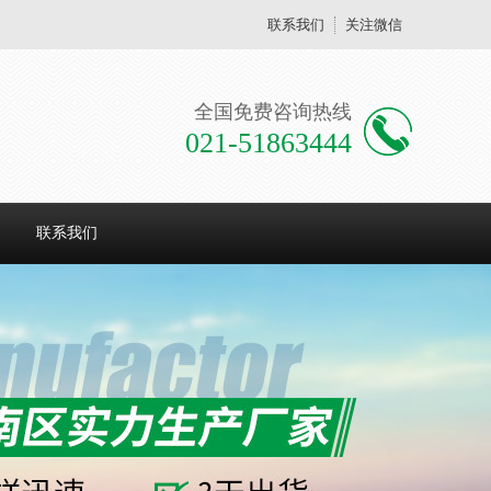
联系我们
关注微信
全国免费咨询热线
021-51863444
联系我们