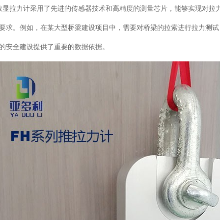
吨数显拉力计采用了先进的传感器技术和高精度的测量芯片，能够实现对拉
要求。例如，在某大型桥梁建设项目中，需要对桥梁的拉索进行拉力测试，
的安全建设提供了重要的数据依据。