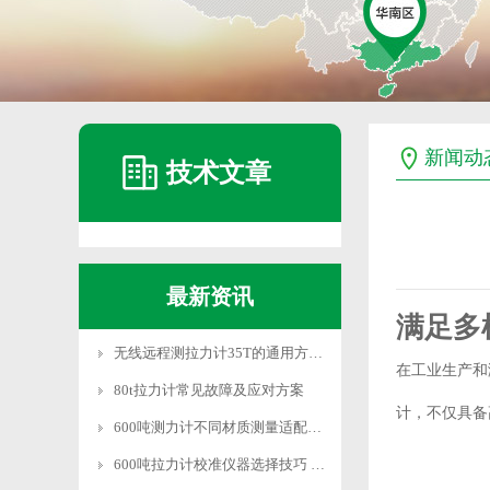
新闻动
技术文章
最新资讯
满足多
无线远程测拉力计35T的通用方法和系统设置
在工业生产和
80t拉力计常见故障及应对方案
计，不仅具备
600吨测力计不同材质测量适配技巧
600吨拉力计校准仪器选择技巧 适配需求