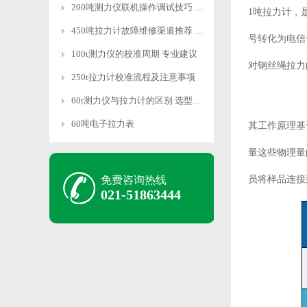
200吨测力仪联机操作调试技巧 快速适配
1吨拉力计，
450吨拉力计故障维修渠道推荐 专业靠谱
号转化为电信
100t测力仪的校准周期 专业建议
对钢丝绳拉力
250t拉力计校准流程及注意事项
60t测力仪与拉力计的区别 选型指南
60吨电子拉力表
其工作原理基
量这些物理量
免费咨询热线
员将样品连接
021-51863444