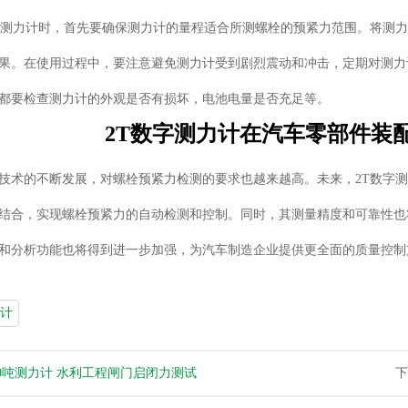
字测力计时，首先要确保测力计的量程适合所测螺栓的预紧力范围。将测
果。在使用过程中，要注意避免测力计受到剧烈震动和冲击，定期对测力
都要检查测力计的外观是否有损坏，电池电量是否充足等。
2T数字测力计在汽车零部件装
技术的不断发展，对螺栓预紧力检测的要求也越来越高。未来，2T数字
结合，实现螺栓预紧力的自动检测和控制。同时，其测量精度和可靠性也
和分析功能也将得到进一步加强，为汽车制造企业提供更全面的质量控制
计
20吨测力计 水利工程闸门启闭力测试
下