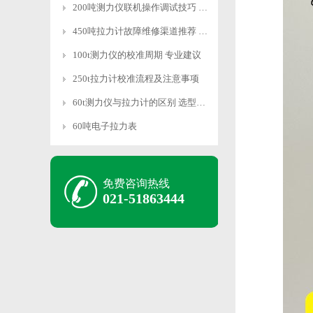
200吨测力仪联机操作调试技巧 快速适配
450吨拉力计故障维修渠道推荐 专业靠谱
100t测力仪的校准周期 专业建议
250t拉力计校准流程及注意事项
60t测力仪与拉力计的区别 选型指南
60吨电子拉力表
免费咨询热线
021-51863444