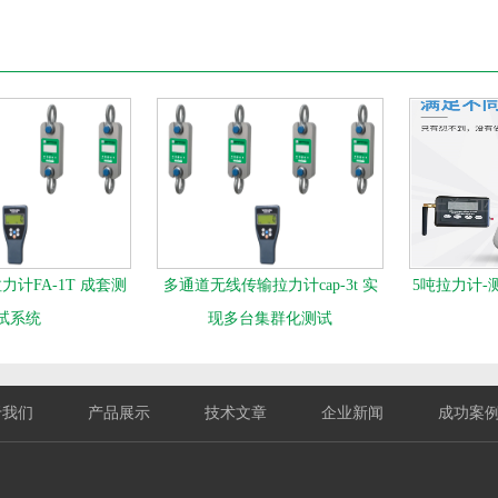
计FA-1T 成套测
多通道无线传输拉力计cap-3t 实
5吨拉力计-
试系统
现多台集群化测试
于我们
产品展示
技术文章
企业新闻
成功案