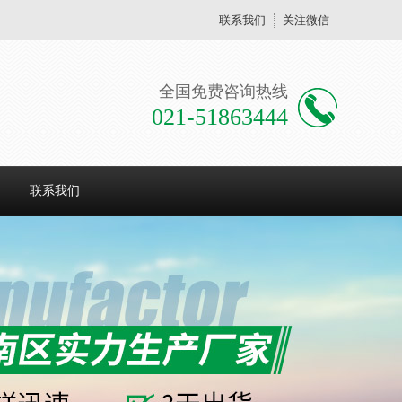
联系我们
关注微信
全国免费咨询热线
021-51863444
联系我们