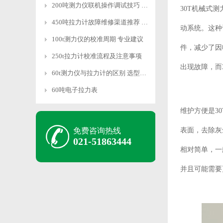
200吨测力仪联机操作调试技巧 快速适配
30T机械式
450吨拉力计故障维修渠道推荐 专业靠谱
动系统。这种
100t测力仪的校准周期 专业建议
件，减少了因
250t拉力计校准流程及注意事项
出现故障，而
60t测力仪与拉力计的区别 选型指南
60吨电子拉力表
维护方便是3
免费咨询热线
表面，去除灰
021-51863444
相对简单，一
并且可能需要