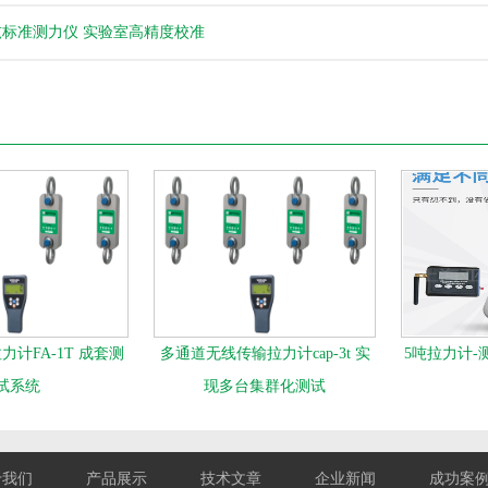
吨标准测力仪 实验室高精度校准
计FA-1T 成套测
多通道无线传输拉力计cap-3t 实
5吨拉力计-
试系统
现多台集群化测试
于我们
产品展示
技术文章
企业新闻
成功案