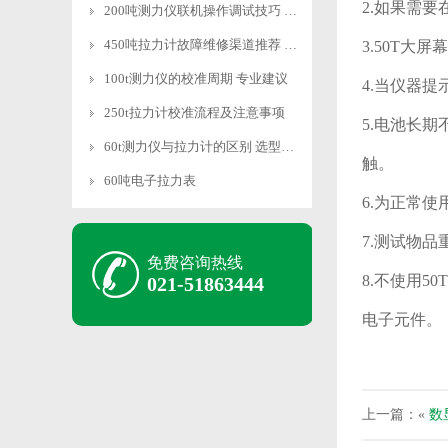
2.如果需
200吨测力仪联机操作调试技巧 快速适配
450吨拉力计故障维修渠道推荐 专业靠谱
3.
50T
大屏幕
100t测力仪的校准周期 专业建议
4.当仪器
250t拉力计校准流程及注意事项
5.电池长
60t测力仪与拉力计的区别 选型指南
触。
60吨电子拉力表
6.为正常
7.测试物
免费咨询热线
8.不使用
50T
021-51863444
电子元件。
上一篇：«
数