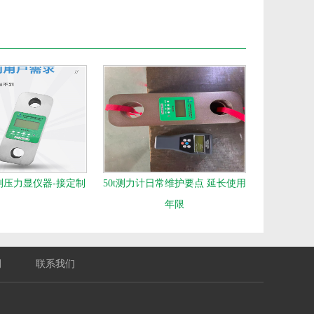
测压力显仪器-接定制
50t测力计日常维护要点 延长使用
年限
例
联系我们