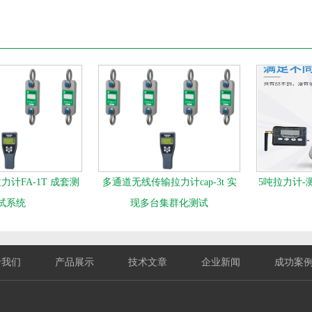
计FA-1T 成套测
多通道无线传输拉力计cap-3t 实
5吨拉力计-
试系统
现多台集群化测试
于我们
产品展示
技术文章
企业新闻
成功案