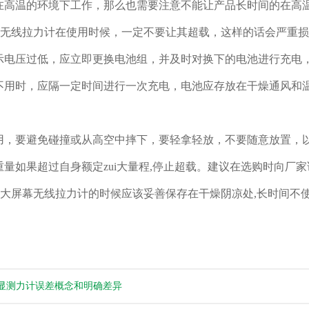
要在高温的环境下工作，那么也需要注意不能让产品长时间的在高
无线拉力计
在使用时候，一定不要让其超载，这样的话会严重损
提示电压过低，应立即更换电池组，并及时对换下的电池进行充电
期不用时，应隔一定时间进行一次充电，电池应存放在干燥通风和
使用，要避免碰撞或从高空中摔下，要轻拿轻放，不要随意放置，
品重量如果超过自身额定zui大量程,停止超载。建议在选购时向厂
大屏幕无线拉力计
的时候应该妥善保存在干燥阴凉处,长时间不
显测力计误差概念和明确​差异