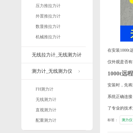
压力推拉力计
外置推拉力计
数显推拉力计
机械推拉力计
在安装100
无线拉力计_无线测力计
仪外观是否有
测力计_无线测力仪
1000t
安装时，先将
FH测力计
系统正确连接
无线测力计
了专业的技术
直视测力计
标签：
测力仪
配重测力计