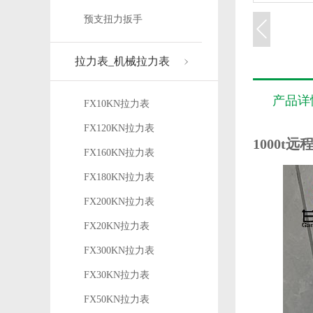
预支扭力扳手
拉力表_机械拉力表
产品详
FX10KN拉力表
FX120KN拉力表
1000t
FX160KN拉力表
FX180KN拉力表
FX200KN拉力表
FX20KN拉力表
FX300KN拉力表
FX30KN拉力表
FX50KN拉力表