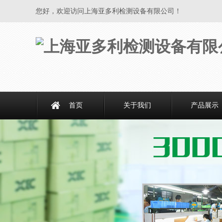
您好，欢迎访问上海亚多利检测设备有限公司！
首页
关于我们
产品展示