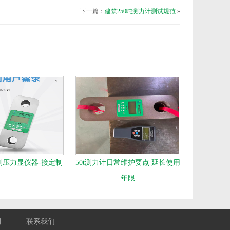
下一篇：
建筑250吨测力计测试规范
»
测压力显仪器-接定制
50t测力计日常维护要点 延长使用
年限
例
联系我们