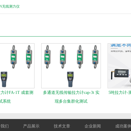
KN无线测力仪
计FA-1T 成套测
多通道无线传输拉力计cap-3t 实
5吨拉力计-
试系统
现多台集群化测试
于我们
产品展示
技术文章
企业新闻
成功案