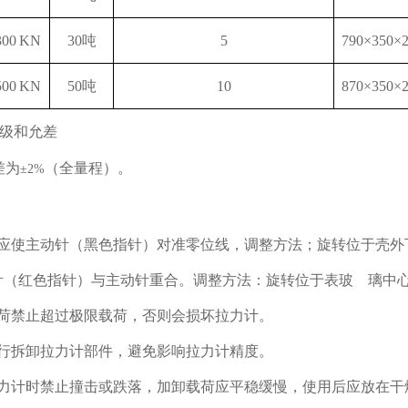
300 KN
30吨
5
790×350×
500 KN
50吨
10
870×350×
级和允差
差为
（全量程）。
±2%
前应使主动针（黑色指针）对准零位线，调整方法；旋转位于壳外
针（红色指针）与主动针重合。调整方法：旋转位于表玻 璃中
载荷禁止超过极限载荷，否则会损坏拉力计。
自行拆卸拉力计部件，避免影响拉力计精度。
拉力计时禁止撞击或跌落，加卸载荷应平稳缓慢，使用后应放在干