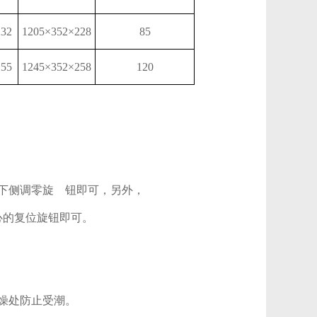
232
1205×352×228
85
255
1245×352×258
120
下侧调零旋 钮即可，另外，
心的复位旋钮即可。
燥处防止受潮。