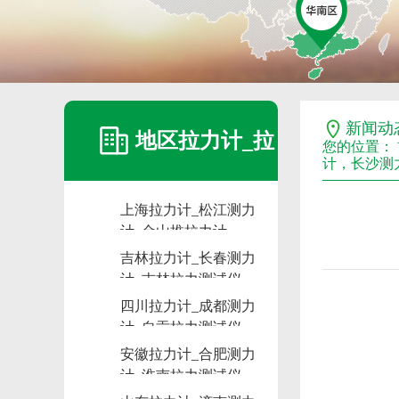
新闻动
地区拉力计_拉
您的位置：
计，长沙测
上海拉力计_松江测力
力计维修_拉力
计_金山推拉力计
吉林拉力计_长春测力
计_吉林拉力测试仪
计租赁_测力计
四川拉力计_成都测力
计_自贡拉力测试仪
安徽拉力计_合肥测力
计_淮南拉力测试仪
出租