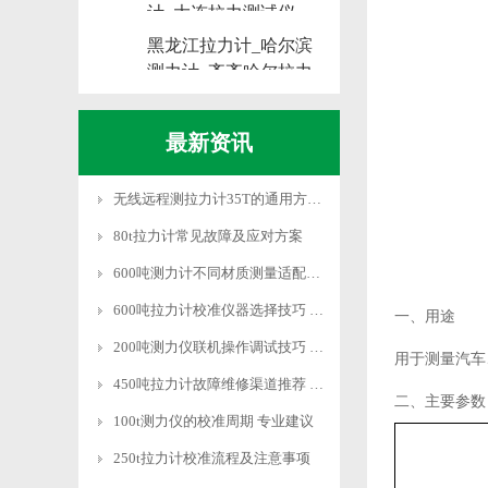
计_大连拉力测试仪
黑龙江拉力计_哈尔滨
测力计_齐齐哈尔拉力
测试仪
最新资讯
无线远程测拉力计35T的通用方法和系统设置
80t拉力计常见故障及应对方案
600吨测力计不同材质测量适配技巧
600吨拉力计校准仪器选择技巧 适配需求
一、用途
200吨测力仪联机操作调试技巧 快速适配
用于测量汽车
450吨拉力计故障维修渠道推荐 专业靠谱
二、主要参数
100t测力仪的校准周期 专业建议
250t拉力计校准流程及注意事项