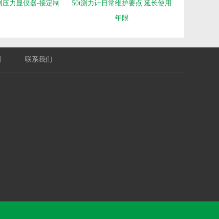
测压力显仪器-接定制
50t测力计日常维护要点 延长使用
年限
例
联系我们