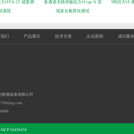
计FA-1T 成套测
多通道无线传输拉力计cap-3t 实
5吨拉力计-
试系统
现多台集群化测试
于我们
产品展示
技术文章
企业新闻
成功案
利检测设备有限公司
26@qq.com‬
6008
3444
奉贤区南桥镇八字桥路
CP-56456456