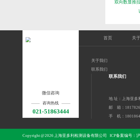
双向数显推拉力
首页
关
关于我们
联系我们
联系我们
微信咨询
地 址：上海亚多
咨询热线
邮 箱：18178267
021-51863444
手 机：1801864
电 话：021-5186
地 址：上海市
Copyright @ 2026 上海亚多利检测设备有限公司
ICP备案编号：沪AI