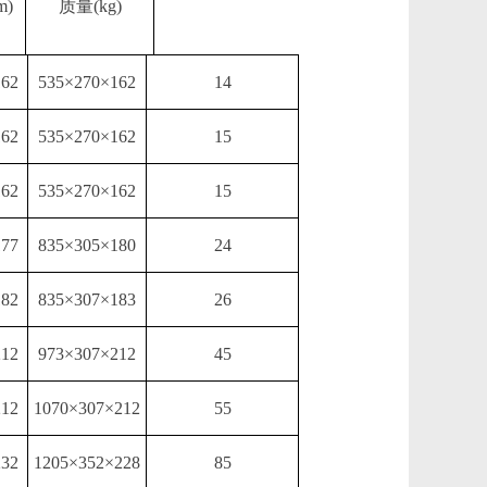
m)
质量
(kg)
162
535×270×162
14
162
535×270×162
15
162
535×270×162
15
177
835×305×180
24
182
835×307×183
26
212
973×307×212
45
212
1070×307×212
55
232
1205×352×228
85