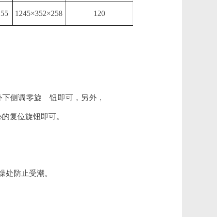
255
1245×352×258
120
外下侧调零旋 钮即可，另外，
心的复位旋钮即可。
燥处防止受潮。