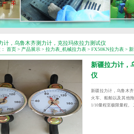
力计，乌鲁木齐测力计，克拉玛依拉力测试仪
置：
首页
>
产品展示
>
拉力表_机械拉力表
>
FX50KN拉力表
> 
新疆拉力计，
仪
新疆拉力计，乌鲁木齐
火车、船舶以及其他
1/10量程至极限量程。