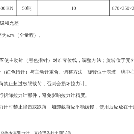
500 KN
50吨
10
870×350×
级和允差
差为
（全量程）。
±2%
前应使主动针（黑色指针）对准零位线，调整方法；旋转位于壳
针（红色指针）与主动针重合。调整方法：旋转位于表玻 璃中
载荷禁止超过极限载荷，否则会损坏拉力计。
自行拆卸拉力计部件，避免影响拉力计精度。
拉力计时禁止撞击或跌落，加卸载荷应平稳缓慢，使用后应放在干
乌鲁木齐测力计，克拉玛依拉力测试仪