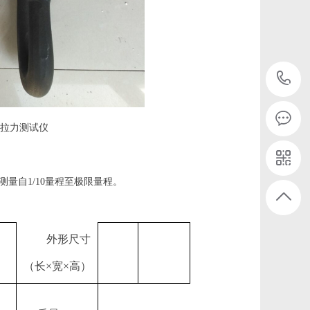
拉力测试仪
测量自
1/10
量程至极限量程。
外形尺寸
（长
×宽×高）