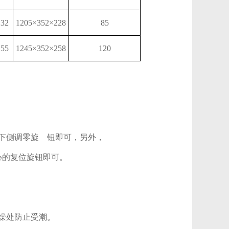
232
1205×352×228
85
255
1245×352×258
120
下侧调零旋 钮即可，另外，
心的复位旋钮即可。
燥处防止受潮。