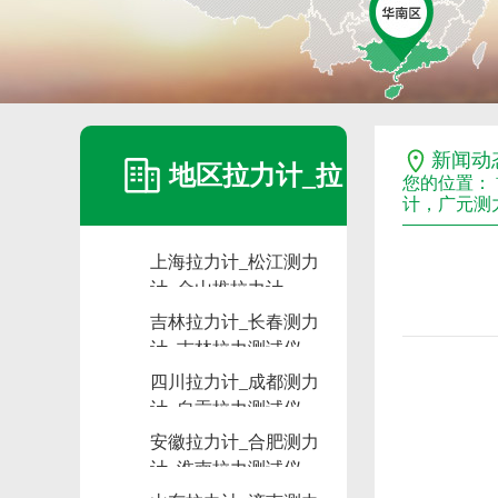
新闻动
地区拉力计_拉
您的位置：
计，广元测
上海拉力计_松江测力
力计维修_拉力
计_金山推拉力计
吉林拉力计_长春测力
计_吉林拉力测试仪
计租赁_测力计
四川拉力计_成都测力
计_自贡拉力测试仪
安徽拉力计_合肥测力
计_淮南拉力测试仪
出租