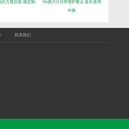
测压力显仪器-接定制
50t测力计日常维护要点 延长使用
年限
例
联系我们