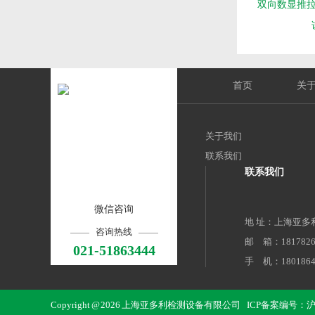
双向数显推拉力
首页
关
关于我们
联系我们
联系我们
微信咨询
地 址：上海亚多
咨询热线
邮 箱：18178267
021-51863444
手 机：1801864
电 话：021-5186
地 址：上海市
Copyright @ 2026 上海亚多利检测设备有限公司
ICP备案编号：沪AI