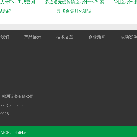
计FA-1T 成套测
多通道无线传输拉力计cap-3t 实
5吨拉力计-
试系统
现多台集群化测试
于我们
产品展示
技术文章
企业新闻
成功案
利检测设备有限公司
26@qq.com‬
6008
3444
奉贤区南桥镇八字桥路
CP-56456456