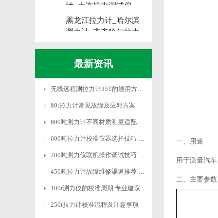
计_大连拉力测试仪
黑龙江拉力计_哈尔滨
测力计_齐齐哈尔拉力
测试仪
最新资讯
无线远程测拉力计35T的通用方法和系统设置
80t拉力计常见故障及应对方案
600吨测力计不同材质测量适配技巧
600吨拉力计校准仪器选择技巧 适配需求
一、用途
200吨测力仪联机操作调试技巧 快速适配
用于测量汽车
450吨拉力计故障维修渠道推荐 专业靠谱
二、主要参数
100t测力仪的校准周期 专业建议
250t拉力计校准流程及注意事项