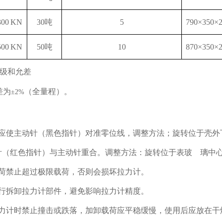
300 KN
30吨
5
790×350×
500 KN
50吨
10
870×350×
级和允差
差为
（全量程）。
±2%
前应使主动针（黑色指针）对准零位线，调整方法；旋转位于壳外
针（红色指针）与主动针重合。调整方法：旋转位于表玻 璃中
载荷禁止超过极限载荷，否则会损坏拉力计。
自行拆卸拉力计部件，避免影响拉力计精度。
拉力计时禁止撞击或跌落，加卸载荷应平稳缓慢，使用后应放在干