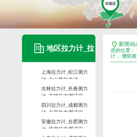
新闻动
地区拉力计_拉
您的位置：
计， 濮阳
上海拉力计_松江测力
力计维修_拉力
计_金山推拉力计
吉林拉力计_长春测力
计_吉林拉力测试仪
计租赁_测力计
四川拉力计_成都测力
计_自贡拉力测试仪
安徽拉力计_合肥测力
计_淮南拉力测试仪
出租