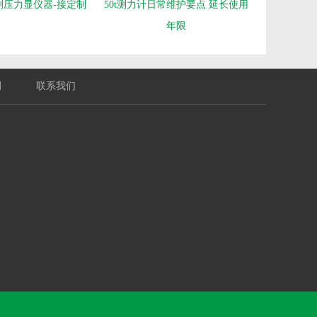
测压力显仪器-接定制
50t测力计日常维护要点 延长使用
年限
例
联系我们