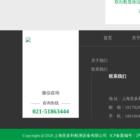
双向数显推拉力
首页
关
关于我们
联系我们
联系我们
微信咨询
地 址：上海亚多
咨询热线
邮 箱：18178267
021-51863444
手 机：1801864
电 话：021-5186
地 址：上海市
Copyright @ 2026 上海亚多利检测设备有限公司
ICP备案编号：沪AI