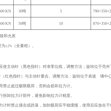
300 KN
30吨
5
790×350×
500 KN
50吨
10
870×350×
级和允差
差为
（全量程）。
±2%
前应使主动针（黑色指针）对准零位线，调整方法；旋转位于壳外
针（红色指针）与主动针重合。调整方法：旋转位于表玻 璃中
载荷禁止超过极限载荷，否则会损坏拉力计。
自行拆卸拉力计部件，避免影响拉力计精度。
拉力计时禁止撞击或跌落，加卸载荷应平稳缓慢，使用后应放在干