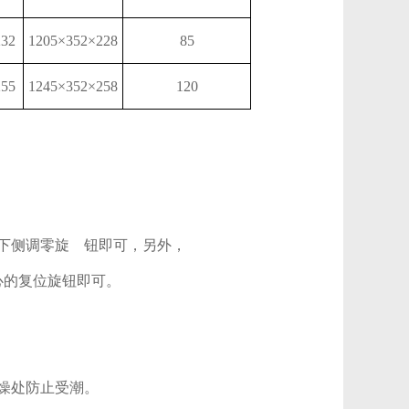
232
1205×352×228
85
255
1245×352×258
120
下侧调零旋 钮即可，另外，
心的复位旋钮即可。
燥处防止受潮。