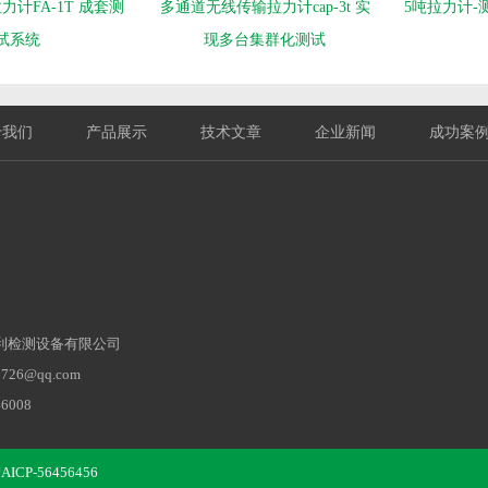
计FA-1T 成套测
多通道无线传输拉力计cap-3t 实
5吨拉力计-
试系统
现多台集群化测试
于我们
产品展示
技术文章
企业新闻
成功案
利检测设备有限公司
26@qq.com‬
6008
3444
奉贤区南桥镇八字桥路
CP-56456456