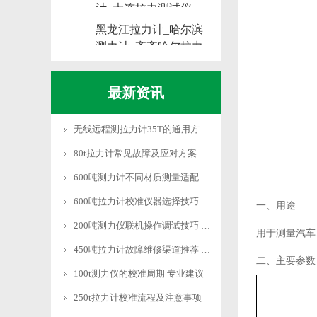
计_大连拉力测试仪
黑龙江拉力计_哈尔滨
测力计_齐齐哈尔拉力
测试仪
最新资讯
无线远程测拉力计35T的通用方法和系统设置
80t拉力计常见故障及应对方案
600吨测力计不同材质测量适配技巧
600吨拉力计校准仪器选择技巧 适配需求
一、用途
200吨测力仪联机操作调试技巧 快速适配
用于测量汽车
450吨拉力计故障维修渠道推荐 专业靠谱
二、主要参数
100t测力仪的校准周期 专业建议
250t拉力计校准流程及注意事项